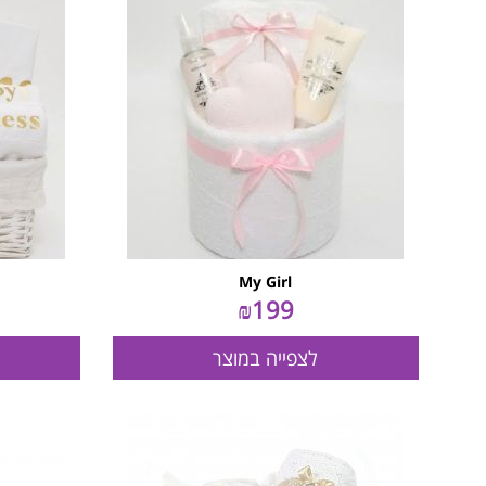
My Girl
₪
199
לצפייה במוצר