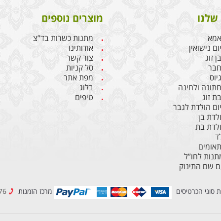
שלנו
מוצרים נוספים
אמא
מתנות כשרות בד”צ
ם נישואין
אודותינו
 זוג
צור קשר
חבר
סל קניות
יוס
מפת אתר
תונה ולחינה
בלוג
ת זוג
טיפים
ום הולדת לגבר
לדת בן
לדת בת
ד
תאומים
נות לחו”ל
ם שם התינוק
ת סוגי הכרטיסים
מרכז הזמנות
077-2307776