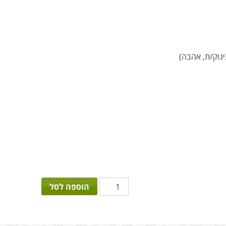
נוק/ת, אהבה)
כמות
הוספה לסל
של
אהבה