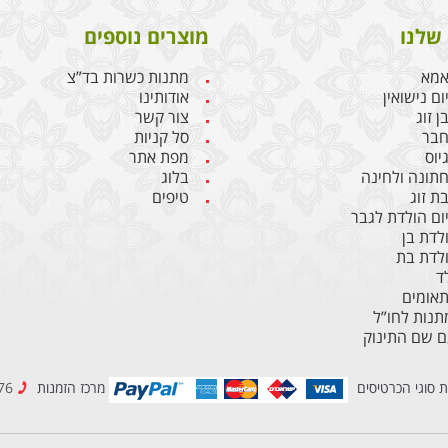
שלנו
מוצרים נוספים
אמא
מתנות כשרות בד”צ
ם נישואין
אודותינו
 זוג
צור קשר
חבר
סל קניות
יוס
מפת אתר
תונה ולחינה
בלוג
ת זוג
טיפים
ום הולדת לגבר
לדת בן
לדת בת
ד
תאומים
נות לחו”ל
ם שם התינוק
ת סוגי הכרטיסים
מרכז הזמנות
077-2307776