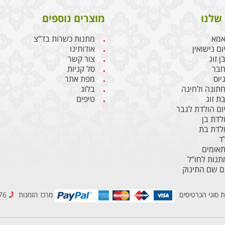
שלנו
מוצרים נוספים
אמא
מתנות כשרות בד”צ
ם נישואין
אודותינו
 זוג
צור קשר
חבר
סל קניות
יוס
מפת אתר
תונה ולחינה
בלוג
ת זוג
טיפים
ום הולדת לגבר
לדת בן
לדת בת
ד
תאומים
נות לחו”ל
ם שם התינוק
ת סוגי הכרטיסים
מרכז הזמנות
077-2307776