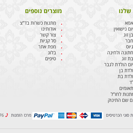
שלנו
מוצרים נוספים
אמא
מתנות כשרות בד”צ
ם נישואין
אודותינו
 זוג
צור קשר
חבר
סל קניות
יוס
מפת אתר
תונה ולחינה
בלוג
ת זוג
טיפים
ום הולדת לגבר
לדת בן
לדת בת
ד
תאומים
נות לחו”ל
ם שם התינוק
ת סוגי הכרטיסים
מרכז הזמנות
077-2307776