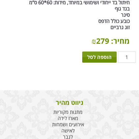
חיתול בד ייחודי ושימושי במיוחד, מידות: 60*60 ס”מ
בגד גוף
סינר
כובע כולל הדפס
זוג גרביים
מחיר:
279
₪
כמות
הוספה לסל
של
ג'וניור
בייבי
תיק
בן
ניווט מהיר
מתנות מקוריות
מארז לידה
אירועים ושמחות
לאישה
לגבר