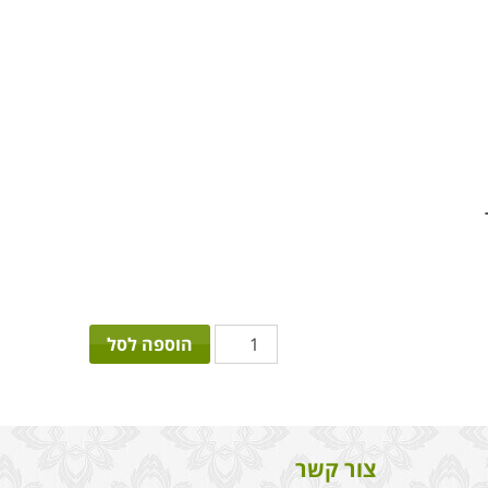
כמות
הוספה לסל
של
זר
ורוד
פורח
צור קשר