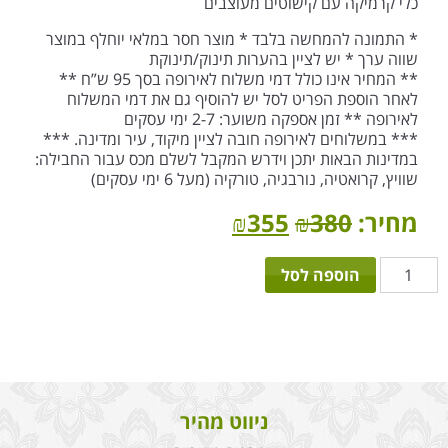
כלי קרמיקה עם קישוטים מעוצבים
* התמונה להמחשה בלבד * מוצר חסר במלאי יוחלף במוצר
שווה ערך * יש לציין בהערות תינוק/תינוקת
** המחיר אינו כולל דמי משלוח לאירופה בסך 95 ש”ח **
לאחר הוספת הפריט לסל יש להוסיף גם את דמי המשלוח
לאירופה ** זמן אספקה משוער: 2-7 ימי עסקים
*** במשלוחים לאירופה חובה לציין מיקוד, עיר ומדינה. ***
במדינות הבאות יתכן וידרש המקבל לשלם מכס עבור החבילה:
שוויץ, קרואטיה, נורבגיה, טורקיה (מעל 6 ימי עסקים)
מחיר:
380
₪
355
₪
כמות
הוספה לסל
של
זר
מתנה
ליולדת
ניווט מהיר