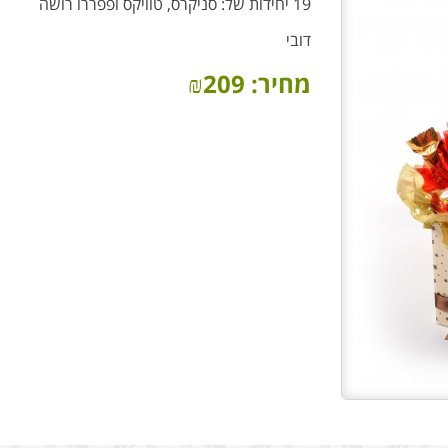
19 יחידות של: סניקרס, טוויקס ופפררו רושה
דובי
מחיר:
209
₪