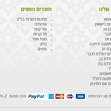
שלנו
מוצרים נוספים
אמא
מתנות כשרות בד”צ
ם נישואין
אודותינו
 זוג
צור קשר
חבר
סל קניות
יוס
מפת אתר
תונה ולחינה
בלוג
ת זוג
טיפים
ום הולדת לגבר
לדת בן
לדת בת
ד
תאומים
נות לחו”ל
ם שם התינוק
ת סוגי הכרטיסים
מרכז הזמנות
077-2307776