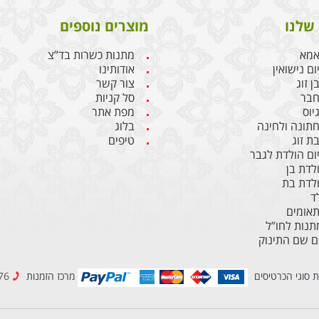
שלנו
מוצרים נוספים
אמא
מתנות כשרות בד”צ
ם נישואין
אודותינו
 זוג
צור קשר
חבר
סל קניות
יוס
מפת אתר
תונה ולחינה
בלוג
ת זוג
טיפים
ום הולדת לגבר
לדת בן
לדת בת
ד
תאומים
נות לחו”ל
ם שם התינוק
ת סוגי הכרטיסים
מרכז הזמנות
077-2307776