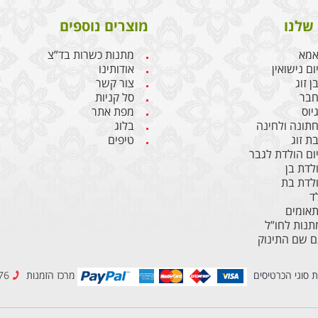
שלנו
מוצרים נוספים
אמא
מתנות כשרות בד”צ
ם נישואין
אודותינו
 זוג
צור קשר
חבר
סל קניות
יוס
מפת אתר
תונה ולחינה
בלוג
ת זוג
טיפים
ום הולדת לגבר
לדת בן
לדת בת
ד
תאומים
נות לחו”ל
ם שם התינוק
ת סוגי הכרטיסים
מרכז הזמנות
077-2307776