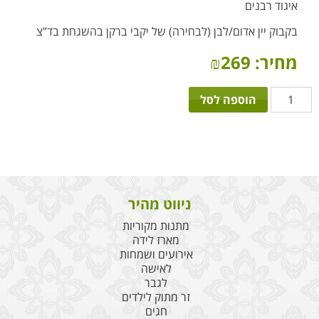
איגוד רבנים
בקבוק יין אדום/לבן (לבחירה) של יקבי ברקן בהשגחת בד”צ
מחיר:
269
₪
כמות
הוספה לסל
של
מתוקים
בד"צ
ניווט מהיר
מתנות מקוריות
מארז לידה
אירועים ושמחות
לאישה
לגבר
זר מתוק לילדים
חגים