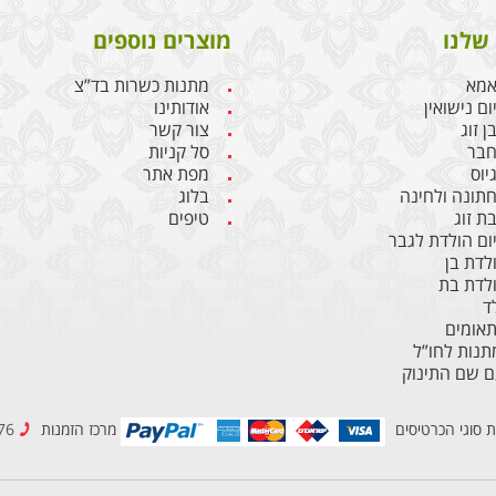
שלנו
מוצרים נוספים
אמא
מתנות כשרות בד”צ
ם נישואין
אודותינו
 זוג
צור קשר
חבר
סל קניות
יוס
מפת אתר
תונה ולחינה
בלוג
ת זוג
טיפים
ום הולדת לגבר
לדת בן
לדת בת
ד
תאומים
נות לחו”ל
ם שם התינוק
ת סוגי הכרטיסים
מרכז הזמנות
077-2307776