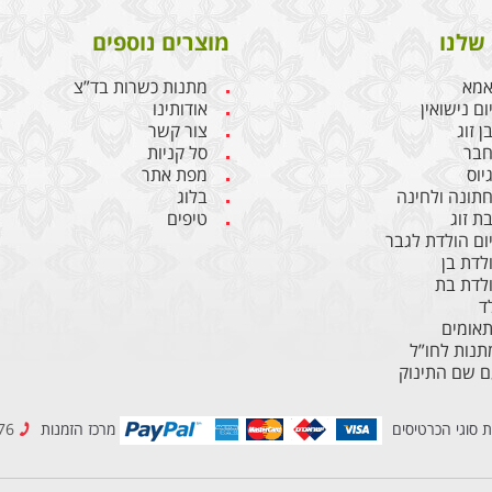
שלנו
מוצרים נוספים
אמא
מתנות כשרות בד”צ
ם נישואין
אודותינו
 זוג
צור קשר
חבר
סל קניות
יוס
מפת אתר
תונה ולחינה
בלוג
ת זוג
טיפים
ום הולדת לגבר
לדת בן
לדת בת
ד
תאומים
נות לחו”ל
ם שם התינוק
ת סוגי הכרטיסים
מרכז הזמנות
077-2307776