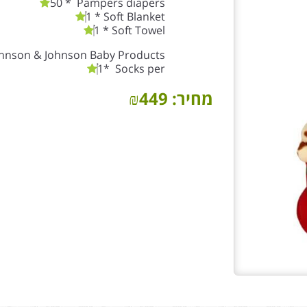
50 * Pampers diapers
1 * Soft Blanket
1 * Soft Towel
ohnson & Johnson Baby Products
1* Socks per
מחיר:
449
₪