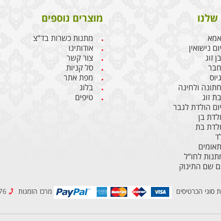
שלנו
מוצרים נוספים
אמא
מתנות כשרות בד”צ
ם נישואין
אודותינו
 זוג
צור קשר
חבר
סל קניות
יוס
מפת אתר
תונה ולחינה
בלוג
ת זוג
טיפים
ום הולדת לגבר
לדת בן
לדת בת
ד
תאומים
נות לחו”ל
ם שם התינוק
ת סוגי הכרטיסים
מרכז הזמנות
077-2307776