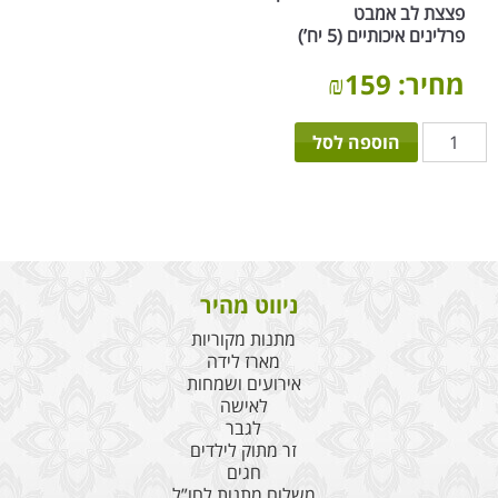
פצצת לב אמבט
פרלינים איכותיים (5 יח’)
מחיר:
159
₪
כמות
הוספה לסל
של
סוויט
לאשה
ניווט מהיר
מתנות מקוריות
מארז לידה
אירועים ושמחות
לאישה
לגבר
זר מתוק לילדים
חגים
משלוח מתנות לחו”ל