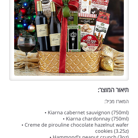
תיאור המוצר:
המארז מכיל:
• Kiarna cabernet sauvignon (750ml)
• Kiarna chardonnay (750ml)
• Creme de pirouline chocolate hazelnut wafer
cookies (3.25z)
• Hammond’s peanut crunch (3oz)