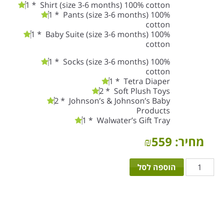
1 * Shirt (size 3-6 months) 100% cotton
1 * Pants (size 3-6 months) 100%
cotton
1 * Baby Suite (size 3-6 months) 100%
cotton
1 * Socks (size 3-6 months) 100%
cotton
1 * Tetra Diaper
2 * Soft Plush Toys
2 * Johnson’s & Johnson’s Baby
Products
1 * Walwater’s Gift Tray
מחיר:
559
₪
כמות
הוספה לסל
של
קופסאת
האוצר
בת