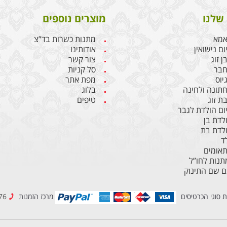
שלנו
מוצרים נוספים
אמא
מתנות כשרות בד”צ
ם נישואין
אודותינו
 זוג
צור קשר
חבר
סל קניות
יוס
מפת אתר
תונה ולחינה
בלוג
ת זוג
טיפים
ום הולדת לגבר
לדת בן
לדת בת
ד
תאומים
נות לחו”ל
ם שם התינוק
ת סוגי הכרטיסים
מרכז הזמנות
077-2307776