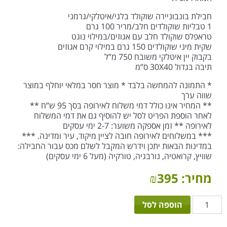
חבילת בונבוניירה שוקולד בלגי/איטלקי/גרמני
1 טבליות שוקולדים חלב/מריר 100 גרם
טראפלס שוקולד חלב עם אגוזים/במילוי נוגט
שקית מיני שוקולדים 150 גרם במילוי קרם אגוזים
בקבוק יין איטלקי משובח 750 מ”ל
תיבה בגדול 30X40 ס”מ
* התמונה להמחשה בלבד * מוצר חסר במלאי יוחלף במוצר
שווה ערך
** המחיר אינו כולל דמי משלוח לאירופה בסך 95 ש”ח **
לאחר הוספת הפריט לסל יש להוסיף גם את דמי המשלוח
לאירופה ** זמן אספקה משוער: 2-7 ימי עסקים
*** במשלוחים לאירופה חובה לציין מיקוד, עיר ומדינה. ***
במדינות הבאות יתכן וידרש המקבל לשלם מכס עבור החבילה:
שוויץ, קרואטיה, נורבגיה, טורקיה (מעל 6 ימי עסקים)
מחיר:
395
₪
כמות
הוספה לסל
של
תיבת