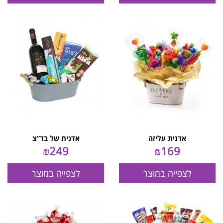
אדנית עליזה
אדנית של בד”צ
₪
249
₪
169
לצפייה במוצר
לצפייה במוצר